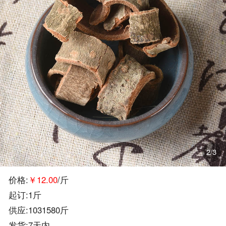
2/3
价格:
￥12.00
/斤
起订:1斤
供应:1031580斤
发货:7天内