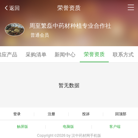
荣誉资质
返回
周至繁磊中药材种植专业合作社
普通会员
荣誉资质
供应产品
采购清单
新闻中心
联系方式
暂无数据
登录
注册
投诉
回顶部
触屏版
电脑版
客户端
Copyright ©2026 by 汉中药材网手机版