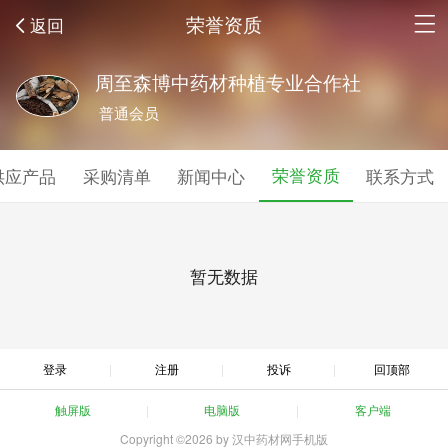
荣誉资质
返回
周至森博中药材种植专业合作社
普通会员
荣誉资质
供应产品
采购清单
新闻中心
联系方式
暂无数据
登录
注册
投诉
回顶部
触屏版
电脑版
客户端
Copyright ©2026 by 汉中药材网手机版