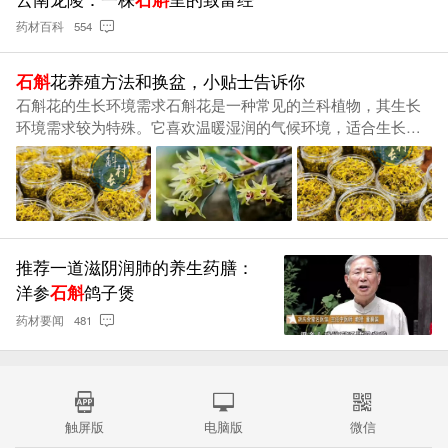
药材百科
554
石斛
花养殖方法和换盆，小贴士告诉你
石斛花的生长环境需求石斛花是一种常见的兰科植物，其生长
环境需求较为特殊。它喜欢温暖湿润的气候环境，适合生长在
亚热带和热带地区。在栽培过程中需要注意保持空气流通、避
免日晒雨淋及强风侵
推荐一道滋阴润肺的养生药膳：
洋参
石斛
鸽子煲
药材要闻
481
触屏版
电脑版
微信