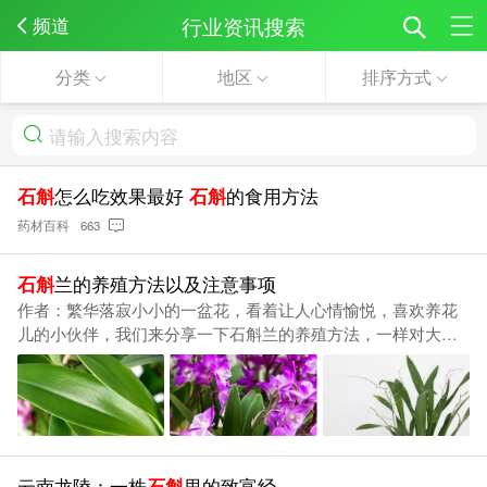
行业资讯搜索
频道
分类
地区
排序方式
石斛
怎么吃效果最好
石斛
的食用方法
药材百科
663
石斛
兰的养殖方法以及注意事项
作者：繁华落寂小小的一盆花，看着让人心情愉悦，喜欢养花
儿的小伙伴，我们来分享一下石斛兰的养殖方法，一样对大家
有用合理见光：石斛兰耐阴，但不能长期放在阴暗处，需多晒
散光，利于开花。适
云南龙陵：一株
石斛
里的致富经