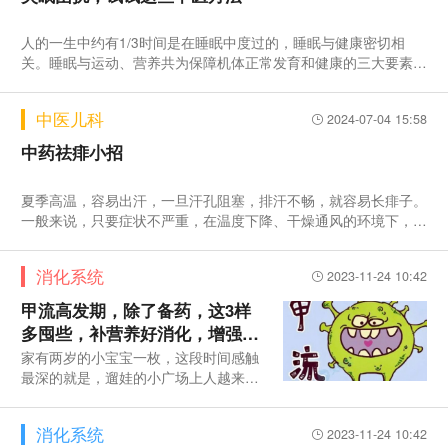
人的一生中约有1/3时间是在睡眠中度过的，睡眠与健康密切相
关。睡眠与运动、营养共为保障机体正常发育和健康的三大要素，
其中睡眠是健康的基石。
中医儿科
2024-07-04 15:58
中药祛痱小招
夏季高温，容易出汗，一旦汗孔阻塞，排汗不畅，就容易长痱子。
一般来说，只要症状不严重，在温度下降、干燥通风的环境下，痱
子会自行消退。但是婴幼儿的皮肤比较细嫩，汗腺功能也还在发育
阶段，更容易反复出现痱子。这时候可以运用中药外涂、泡澡等方
消化系统
2023-11-24 10:42
法来缓解皮肤不适症状。
甲流高发期，除了备药，这3样
多囤些，补营养好消化，增强抵
抗力
家有两岁的小宝宝一枚，这段时间感触
最深的就是，遛娃的小广场上人越来越
少了，而且仅有的几个娃也都戴着口
罩，都是独自远远地玩
消化系统
2023-11-24 10:42