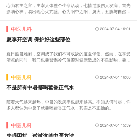
心为君主之官，主宰人体整个生命活动，七情过激伤人发病，首先
影响心神，易出现心火亢盛。心为阳中之阳，属火，五脏与自然界
四时阴阳相通应，心与夏气相通应，火热易扰心神，心火亢盛之人
往往在炎热夏季症状加重。日常生活中若能常按揉少冲、少府、大
中医儿科
2024-07-04 16:01
陵、内关等穴，可有效泻热降火、清心除烦，缓解心火亢盛带来的
症状。
夏季开空调 保护好这些部位
夏日酷暑难耐，空调成了我们不可或缺的度夏伴侣。然而，在享受
清凉的同时，我们也要警惕冷气侵袭对健康造成的不良影响，要避
免空调出风口直吹身体，同时还要注意保护好人体的几个薄弱部
位，以免受凉引发疾病。
中医儿科
2024-07-04 16:00
不是所有中暑都喝藿香正气水
随着天气越来越热，中暑的发病率也越来越高。不知从何时起，许
多人都认为中暑了就要喝藿香正气水，其实是不正确的。
中医儿科
2024-07-04 15:59
失眠困扰，试试这些中医方法