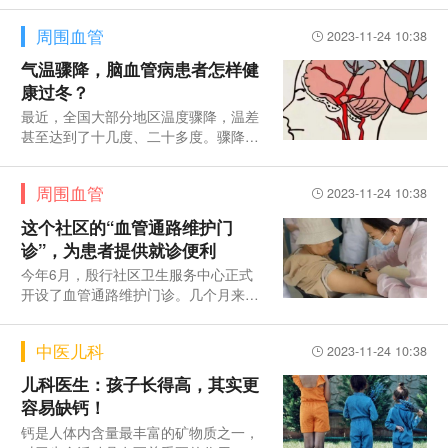
周围血管
2023-11-24 10:38
气温骤降，脑血管病患者怎样健
康过冬？
最近，全国大部分地区温度骤降，温差
甚至达到了十几度、二十多度。骤降的
气温、室内外温差将大，脑血管疾病又
进入发病的高危时期
周围血管
2023-11-24 10:38
这个社区的“血管通路维护门
诊”，为患者提供就诊便利
今年6月，殷行社区卫生服务中心正式
开设了血管通路维护门诊。几个月来，
极大方便了患者就医。开展多样化护理
需求打造社区护理特
中医儿科
2023-11-24 10:38
儿科医生：孩子长得高，其实更
容易缺钙！
钙是人体内含量最丰富的矿物质之一，