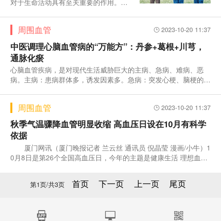
对于生命活动具有至关重要的作用。特
别是对于孩子的健康成长，钙的补充显
得尤为重要。有部分
周围血管
2023-10-20 11:37
中医调理心脑血管病的“万能方”：丹参+葛根+川芎，
通脉化瘀
心脑血管疾病，是对现代生活威胁巨大的主病、急病、难病、恶
病。主病：患病群体多，诱发因素多。急病：突发心梗、脑梗的病
人，需
周围血管
2023-10-20 11:37
秋季气温骤降血管明显收缩 高血压日设在10月有科学
依据
厦门网讯（厦门晚报记者 兰云丝 通讯员 倪晶莹 漫画/小牛）1
0月8日是第26个全国高血压日，今年的主题是健康生活 理想血
压，
首页
下一页
上一页
尾页
第
1
页/共
3
页