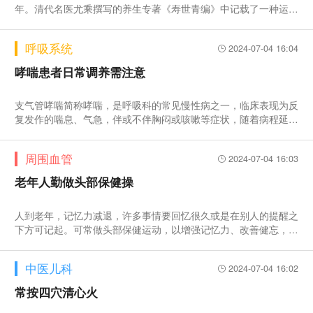
年。清代名医尤乘撰写的养生专著《寿世青编》中记载了一种运导
按摩之法——十二段动功。尤乘指出，将此法“日行一二遍，久久
体健身轻，百邪皆除，不复疲倦矣”。下面对十二段动功的详细步
呼吸系统
2024-07-04 16:04
骤进行介绍，可扫描文末二维码观看练习视频。
哮喘患者日常调养需注意
支气管哮喘简称哮喘，是呼吸科的常见慢性病之一，临床表现为反
复发作的喘息、气急，伴或不伴胸闷或咳嗽等症状，随着病程延长
可导致气道结构改变。
周围血管
2024-07-04 16:03
老年人勤做头部保健操
人到老年，记忆力减退，许多事情要回忆很久或是在别人的提醒之
下方可记起。可常做头部保健运动，以增强记忆力、改善健忘，下
面介绍几个方法。
中医儿科
2024-07-04 16:02
常按四穴清心火