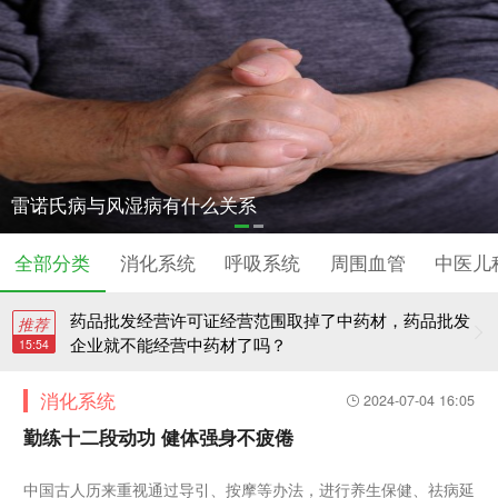
药品批发经营许可证经营范围取掉了中药材，药品批发
企业就不能经营中药材了吗？
《中医药科技成果登记管理办法（修订）》政策解读
雷诺氏病与风湿病有什么关系
【政策梳理】中药产业相关税收政策解读
全部分类
消化系统
呼吸系统
周围血管
中医儿
药品批发经营许可证经营范围取掉了中药材，药品批发
推荐
企业就不能经营中药材了吗？
15:54
消化系统
2024-07-04 16:05
《中医药科技成果登记管理办法（修订）》政策解读
勤练十二段动功 健体强身不疲倦
中国古人历来重视通过导引、按摩等办法，进行养生保健、祛病延