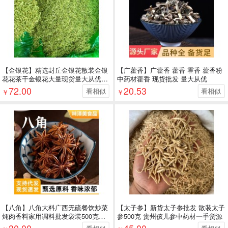
【金银花】精选封丘金银花散装金银
【广藿香】广藿香 藿香 霍香 藿香粉
花花茶干金银花大量现货量大从优山
中药材藿香 现货批发 量大从优
银花
72.00
20.53
看相似
看相似
￥
￥
【八角】八角大料广西无硫餐饮炒菜
【太子参】新货太子参批发 散装太子
炖肉香料家用调料批发袋装500克八
参500克 贵州孩儿参中药材一手货源
角
30.00
45.00