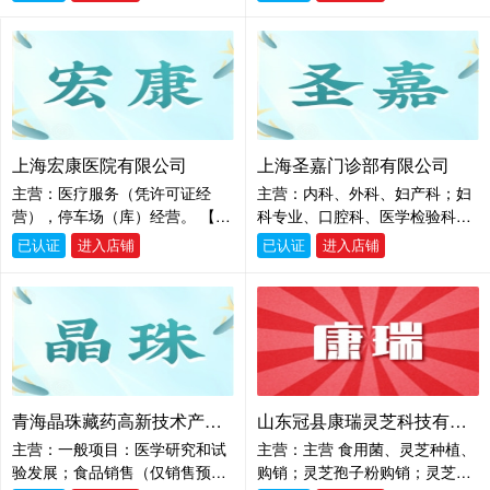
务；食品销售。（依法须经批准
的项目，经相关部门批准后方可
开展经营活动，具体经营项目以
相关部门批准文件或许可证件为
准）一般项目：日用百货销售；
第一类医疗器械销售；第二类医
疗器械销售；健康咨询服务（不
上海宏康医院有限公司
上海圣嘉门诊部有限公司
含诊疗服务）；信息技术咨询服
务；企业管理咨询；体育用品及
主营：医疗服务（凭许可证经
主营：内科、外科、妇产科；妇
器材零售；洗烫服务；针纺织品
营），停车场（库）经营。 【依
科专业、口腔科、医学检验科；
销售；服装服饰出租；卫生用品
法须经批准的项目，经相关部门
临床体液、血液专业、医学影像
已认证
进入店铺
已认证
进入店铺
和一次性使用医疗用品销售；护
批准后方可开展经营活动】
科；X线诊断专业；超声诊断专
理机构服务（不含医疗服务）；
业；心电诊断专业、中医科；内
食品销售（仅销售预包装食
科专业；妇产科专业；皮肤科专
品）；保健食品（预包装）销
业；骨伤科专业；针灸科专业；
售；特殊医学用途配方
推拿科专业。 【依法须经批准的
项目，经相关部门批准后方可开
展经营活动】
青海晶珠藏药高新技术产业股份有限公司
山东冠县康瑞灵芝科技有限公司
主营：一般项目：医学研究和试
主营：主营 食用菌、灵芝种植、
验发展；食品销售（仅销售预包
购销；灵芝孢子粉购销；灵芝培