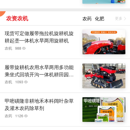
农资农机
农药
化肥
更多
现货可定做履带拖拉机旋耕机旋
耕起垄一体机水旱两用旋耕机
农机
988
履带旋耕机农用水旱两用多功能
乘坐式回填开沟一体机耕田园地
果园
农机
1093
甲嘧磺隆非耕地禾本科阔叶杂草
及灌木农药除草剂
农药
1126