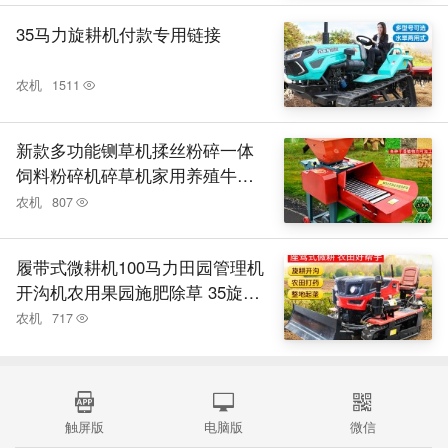
35马力旋耕机付款专用链接
农机
1511
新款多功能铡草机揉丝粉碎一体
饲料粉碎机碎草机家用养殖牛羊
鸡鸭
农机
807
履带式微耕机100马力田园管理机
开沟机农用果园施肥除草 35旋耕
机
农机
717
触屏版
电脑版
微信