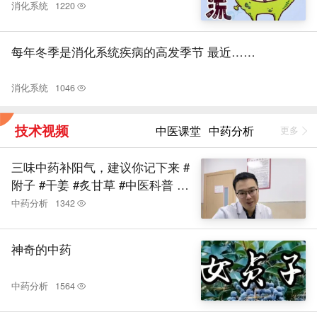
力
消化系统
1220
每年冬季是消化系统疾病的高发季节 最近……
消化系统
1046
技术视频
中医课堂
中药分析
更多
三味中药补阳气，建议你记下来 #
附子 #干姜 #炙甘草 #中医科普 #
硬核健康科普行动
中药分析
1342
神奇的中药
中药分析
1564