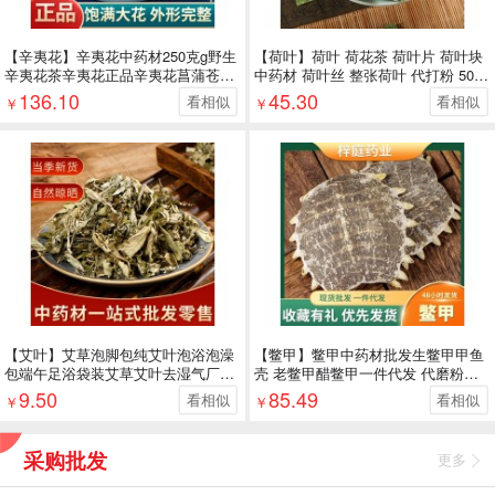
【辛夷花】辛夷花中药材250克g野生
【荷叶】荷叶 荷花茶 荷叶片 荷叶块
辛夷花茶辛夷花正品辛夷花菖蒲苍术
中药材 荷叶丝 整张荷叶 代打粉 500
汤磨粉
克
136.10
45.30
看相似
看相似
￥
￥
【艾叶】艾草泡脚包纯艾叶泡浴泡澡
【鳖甲】鳖甲中药材批发生鳖甲甲鱼
包端午足浴袋装艾草艾叶去湿气厂家
壳 老鳖甲醋鳖甲一件代发 代磨粉炙
批发
鳖壳
9.50
85.49
看相似
看相似
￥
￥
采购批发
更多