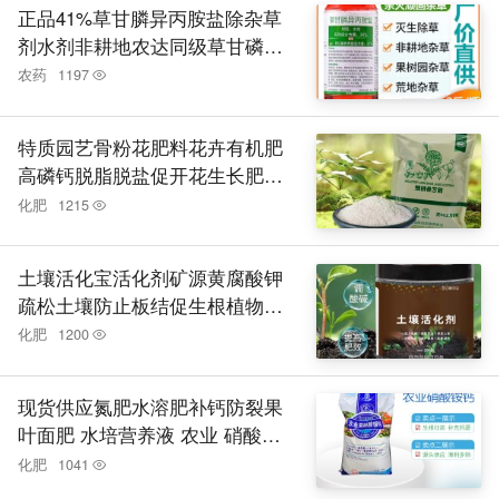
正品41%草甘膦异丙胺盐除杂草
剂水剂非耕地农达同级草甘磷除
烂根
农药
1197
特质园艺骨粉花肥料花卉有机肥
高磷钙脱脂脱盐促开花生长肥料
厂家
化肥
1215
土壤活化宝活化剂矿源黄腐酸钾
疏松土壤防止板结促生根植物花
肥料
化肥
1200
现货供应氮肥水溶肥补钙防裂果
叶面肥 水培营养液 农业 硝酸铵
钙
化肥
1041