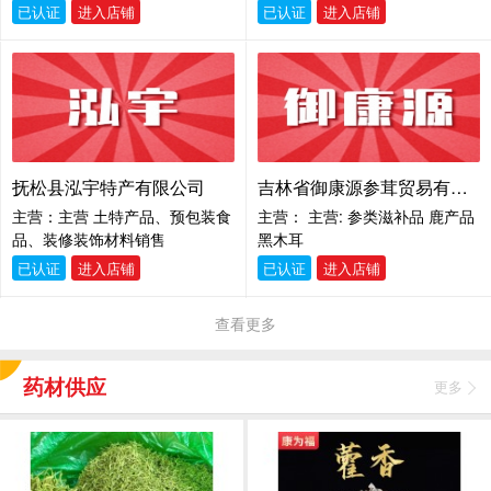
装食品）；中草药种植；中草药
育；
已认证
进入店铺
已认证
进入店铺
收购；保健食品（预包装）销
售；生物有机肥料研发；货物进
出口；技术进出口；化妆品零售
(除依法须经批准的项目外，凭营
业执照依法自主开展经营活动)。
许可项目：药品生产；药品零
售；互联网信息服务；食品生
抚松县泓宇特产有限公司
吉林省御康源参茸贸易有限公司
产；食品销售；保健食品生产(依
法须经批准的项目，经相关部门
主营：主营 土特产品、预包装食
主营： 主营: 参类滋补品 鹿产品
批准后方可开展经营活动，具体
品、装修装饰材料销售
黑木耳
经营项目以审批结果为准)。
已认证
进入店铺
已认证
进入店铺
查看更多
药材供应
更多