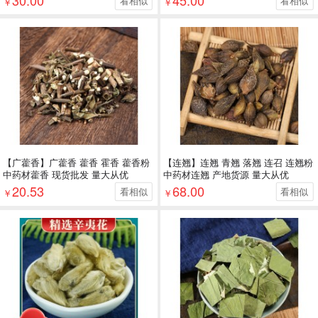
看相似
看相似
￥
￥
【广藿香】广藿香 藿香 霍香 藿香粉
【连翘】连翘 青翘 落翘 连召 连翘粉
中药材藿香 现货批发 量大从优
中药材连翘 产地货源 量大从优
20.53
68.00
看相似
看相似
￥
￥