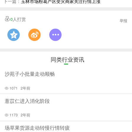
下一篇：
玉林市场粉葛产区受灾商家关注行情上涨
0
人打赏
举报
同类行业资讯
沙苑子小批量走动顺畅
1071
2年前
薏苡仁进入消化阶段
1173
2年前
场草果货源走动转慢行情转疲